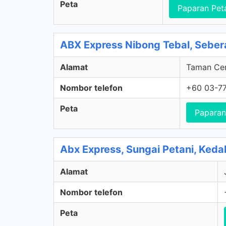
Peta
Paparan Pet
ABX Express Nibong Tebal, Sebera
Alamat
Taman Cen
Nombor telefon
+60 03-77
Peta
Paparan
Abx Express, Sungai Petani, Keda
Alamat
Nombor telefon
Peta