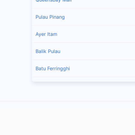
Pulau Pinang
Ayer Itam
Balik Pulau
Batu Ferringghi
Bukit Mertajam
Gelugor
Jalan Bagan Luar