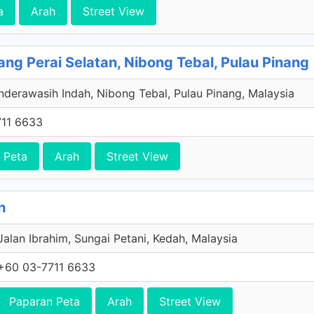
a
Arah
Street View
ng Perai Selatan, Nibong Tebal, Pulau Pinang
derawasih Indah, Nibong Tebal, Pulau Pinang, Malaysia
11 6633
 Peta
Arah
Street View
h
Jalan Ibrahim, Sungai Petani, Kedah, Malaysia
+60 03-7711 6633
Paparan Peta
Arah
Street View