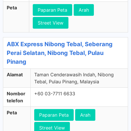
Peta
Paparan Peta
Arah
Street View
ABX Express Nibong Tebal, Seberang
Perai Selatan, Nibong Tebal, Pulau
Pinang
Alamat
Taman Cenderawasih Indah, Nibong
Tebal, Pulau Pinang, Malaysia
Nombor
+60 03-7711 6633
telefon
Peta
Paparan Peta
Arah
Street View