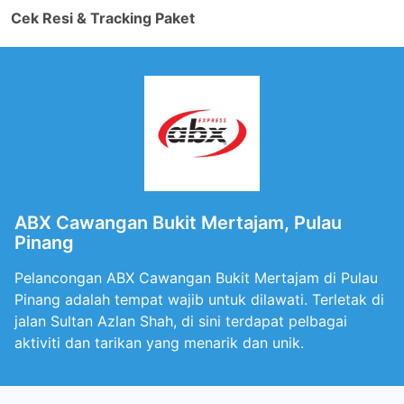
Cek Resi & Tracking Paket
ABX Cawangan Bukit Mertajam, Pulau
Pinang
Pelancongan ABX Cawangan Bukit Mertajam di Pulau
Pinang adalah tempat wajib untuk dilawati. Terletak di
jalan Sultan Azlan Shah, di sini terdapat pelbagai
aktiviti dan tarikan yang menarik dan unik.