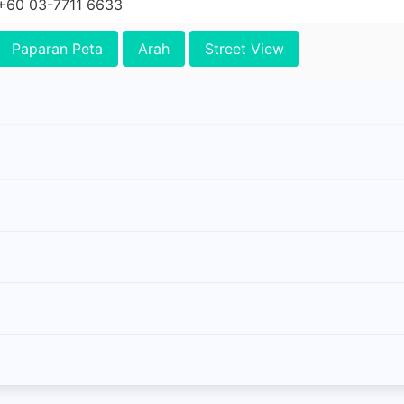
+60 03-7711 6633
Paparan Peta
Arah
Street View