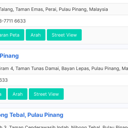
Talang, Taman Emas, Perai, Pulau Pinang, Malaysia
3-7711 6633
aran Peta
Arah
Street View
 Pinang
iram 4, Taman Tunas Damai, Bayan Lepas, Pulau Pinang, Ma
6633
a
Arah
Street View
ong Tebal, Pulau Pinang
h 3, Taman Cenderawasih Indah, Nibong Tebal, Pulau Pinan