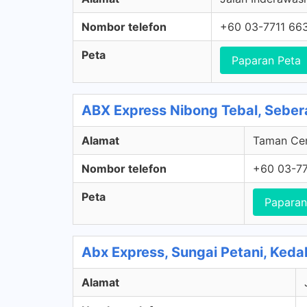
Nombor telefon
+60 03-7711 66
Peta
Paparan Peta
ABX Express Nibong Tebal, Sebera
Alamat
Taman Cen
Nombor telefon
+60 03-77
Peta
Paparan
Abx Express, Sungai Petani, Keda
Alamat