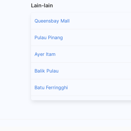
Lain-lain
Queensbay Mall
Pulau Pinang
Ayer Itam
Balik Pulau
Batu Ferringghi
Bukit Mertajam
Gelugor