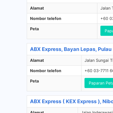
Alamat
Jalan 
Nombor telefon
+60 0
Peta
Pap
ABX Express, Bayan Lepas, Pulau
Alamat
Jalan Sungai T
Nombor telefon
+60 03-7711 
Peta
Paparan Pet
ABX Express ( KEX Express ), Nib
Alamat
Jalan Inderawasi