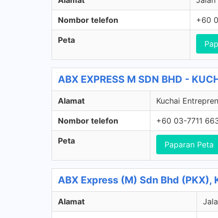
Alamat
Jalan
Nombor telefon
+60 0
Peta
Pap
ABX EXPRESS M SDN BHD - KUCHA
Alamat
Kuchai Entrepren
Nombor telefon
+60 03-7711 66
Peta
Paparan Peta
ABX Express (M) Sdn Bhd (PKX), 
Alamat
Jal