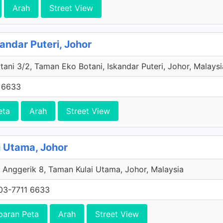
Arah
Street View
kandar Puteri, Johor
tani 3/2, Taman Eko Botani, Iskandar Puteri, Johor, Malaysi
 6633
eta
Arah
Street View
i Utama, Johor
 Anggerik 8, Taman Kulai Utama, Johor, Malaysia
03-7711 6633
paran Peta
Arah
Street View