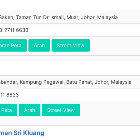
Sakeh, Taman Tun Dr Ismail, Muar, Johor, Malaysia
3-7711 6633
aran Peta
Arah
Street View
hbandar, Kampung Pegawai, Batu Pahat, Johor, Malaysia
11 6633
 Peta
Arah
Street View
man Sri Kluang