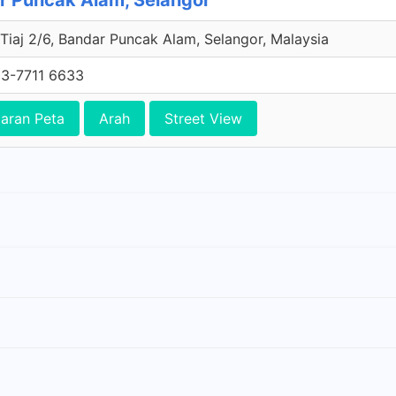
r Puncak Alam, Selangor
 Tiaj 2/6, Bandar Puncak Alam, Selangor, Malaysia
3-7711 6633
aran Peta
Arah
Street View