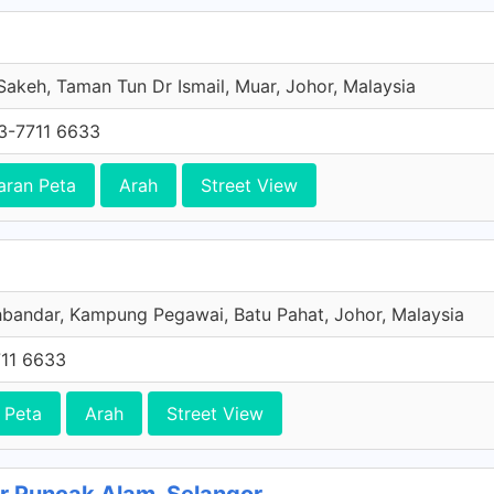
Sakeh, Taman Tun Dr Ismail, Muar, Johor, Malaysia
3-7711 6633
aran Peta
Arah
Street View
hbandar, Kampung Pegawai, Batu Pahat, Johor, Malaysia
11 6633
 Peta
Arah
Street View