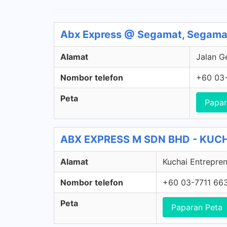
Abx Express @ Segamat, Segamat
Alamat
Jalan G
Nombor telefon
+60 03
Peta
Papar
ABX EXPRESS M SDN BHD - KUCHA
Alamat
Kuchai Entrepren
Nombor telefon
+60 03-7711 66
Peta
Paparan Peta